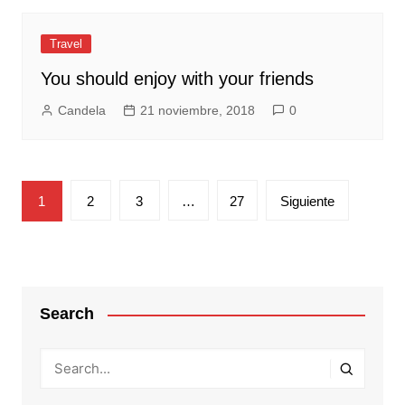
Travel
You should enjoy with your friends
Candela
21 noviembre, 2018
0
Paginación
1
2
3
…
27
Siguiente
de
entradas
Search