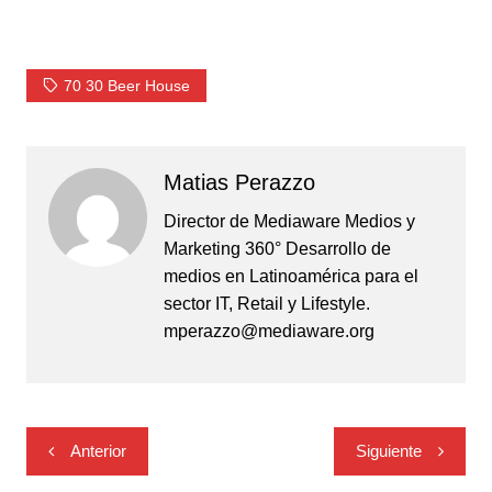
70 30 Beer House
Matias Perazzo
Director de Mediaware Medios y
Marketing 360° Desarrollo de
medios en Latinoamérica para el
sector IT, Retail y Lifestyle.
mperazzo@mediaware.org
Navegación
Anterior
Siguiente
de