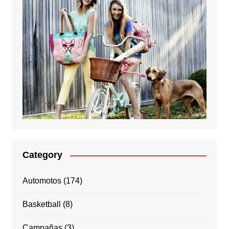
Category
Automotos
(174)
Basketball
(8)
Campañas
(3)