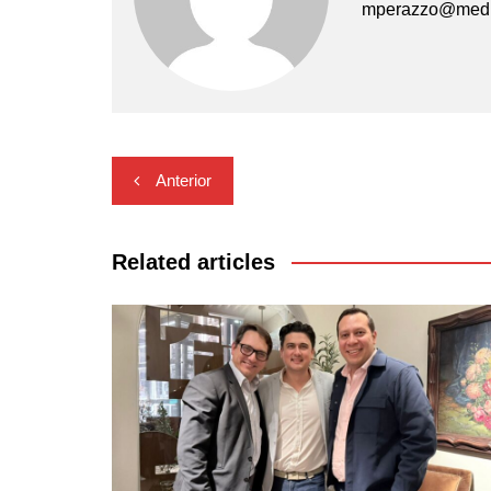
mperazzo@medi
Navegación
Anterior
de
entradas
Related articles