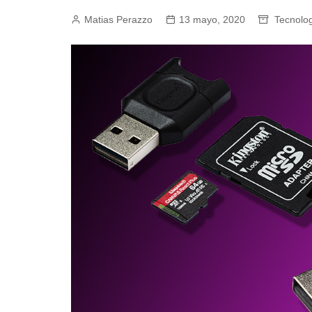
Matias Perazzo
Empresas y Negocios
13 mayo, 2020
Tecnolo
Automotos
Espectáculos
Trendy News
LifeStyle
Negocios