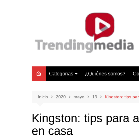
Saltar
al
contenido
Categorias
¿Quiénes somos?
Co
Tecnología
Negocios
Inicio
2020
mayo
13
Kingston: tips pa
Gastronomía y Turismo
Kingston: tips para a
Lifestyle
en casa
Motores
Tecnología y Gadgets