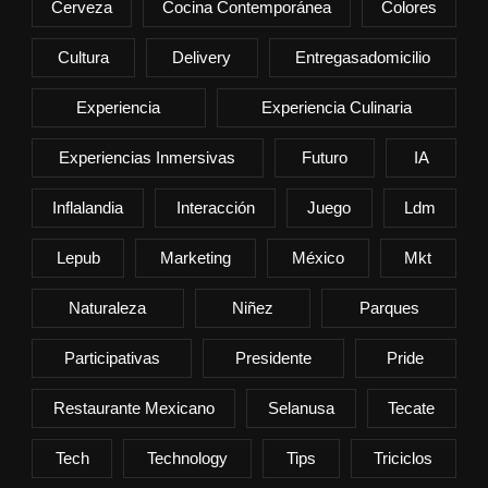
Cerveza
Cocina Contemporánea
Colores
Cultura
Delivery
Entregasadomicilio
Experiencia
Experiencia Culinaria
Experiencias Inmersivas
Futuro
IA
Inflalandia
Interacción
Juego
Ldm
Lepub
Marketing
México
Mkt
Naturaleza
Niñez
Parques
Participativas
Presidente
Pride
Restaurante Mexicano
Selanusa
Tecate
Tech
Technology
Tips
Triciclos