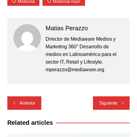
Motorola
Motorola Razr
Matias Perazzo
Director de Mediaware Medios y
Marketing 360° Desarrollo de
medios en Latinoamérica para el
sector IT, Retail y Lifestyle.
mperazzo@mediaware.org
Navegación
Anterior
Siguiente
de
entradas
Related articles