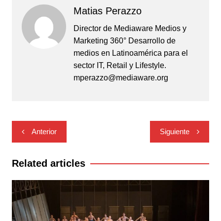
Matias Perazzo
Director de Mediaware Medios y
Marketing 360° Desarrollo de
medios en Latinoamérica para el
sector IT, Retail y Lifestyle.
mperazzo@mediaware.org
Navegación
Anterior
Siguiente
de
entradas
Related articles