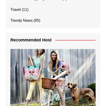
Travel
(11)
Trendy News
(95)
Recommended Host