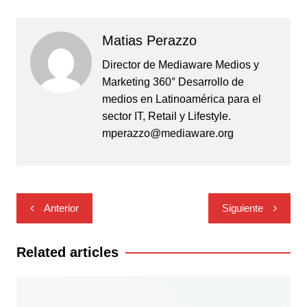
Matias Perazzo
Director de Mediaware Medios y
Marketing 360° Desarrollo de
medios en Latinoamérica para el
sector IT, Retail y Lifestyle.
mperazzo@mediaware.org
Navegación
Anterior
Siguiente
de
entradas
Related articles