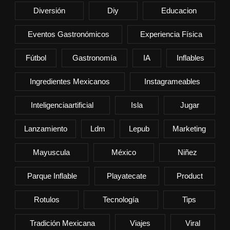
Diversión
Diy
Educacion
Eventos Gastronómicos
Experiencia Física
Fútbol
Gastronomía
IA
Inflables
Ingredientes Mexicanos
Instagrameables
Inteligenciaartificial
Isla
Jugar
Lanzamiento
Ldm
Lepub
Marketing
Mayuscula
México
Niñez
Parque Inflable
Playatecate
Product
Rotulos
Tecnología
Tips
Tradición Mexicana
Viajes
Viral