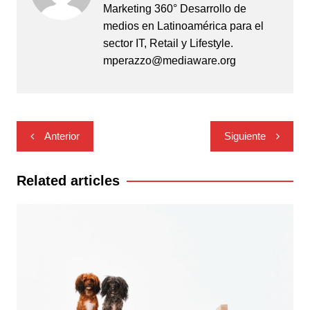
Marketing 360° Desarrollo de
medios en Latinoamérica para el
sector IT, Retail y Lifestyle.
mperazzo@mediaware.org
Navegación
Anterior
Siguiente
de
entradas
Related articles