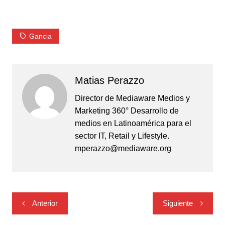
Gancia
Matias Perazzo
Director de Mediaware Medios y
Marketing 360° Desarrollo de
medios en Latinoamérica para el
sector IT, Retail y Lifestyle.
mperazzo@mediaware.org
Navegación
Anterior
Siguiente
de