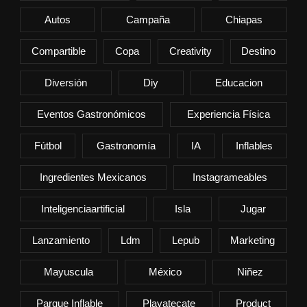
Autos
Campaña
Chiapas
Compartible
Copa
Creativity
Destino
Diversión
Diy
Educacion
Eventos Gastronómicos
Experiencia Física
Fútbol
Gastronomía
IA
Inflables
Ingredientes Mexicanos
Instagrameables
Inteligenciaartificial
Isla
Jugar
Lanzamiento
Ldm
Lepub
Marketing
Mayuscula
México
Niñez
Parque Inflable
Playatecate
Product