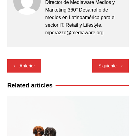
Director de Mediaware Medios y
Marketing 360° Desarrollo de
medios en Latinoamérica para el
sector IT, Retail y Lifestyle.
mperazzo@mediaware.org
Navegación
Anterior
Siguiente
de
entradas
Related articles