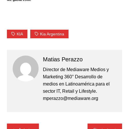
KIA
Kia Argentina
Matias Perazzo
Director de Mediaware Medios y
Marketing 360° Desarrollo de
medios en Latinoamérica para el
sector IT, Retail y Lifestyle.
mperazzo@mediaware.org
Navegación