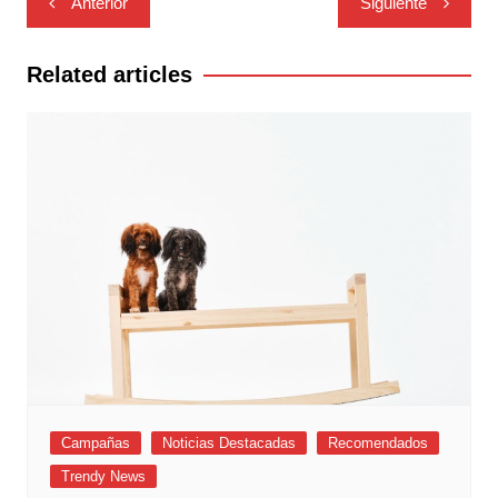
Anterior
Siguiente
de
entradas
Related articles
Campañas
Noticias Destacadas
Recomendados
Trendy News