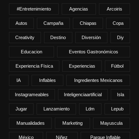
#entretenimiento
Agencias
Arcoiris
Autos
Campaña
Chiapas
Copa
Creativity
Destino
Diversión
Diy
Educacion
Eventos Gastronómicos
Experiencia Física
Experiencias
Fútbol
IA
Inflables
Ingredientes Mexicanos
Instagrameables
Inteligenciaartificial
Isla
Jugar
Lanzamiento
Ldm
Lepub
Manualidades
Marketing
Mayuscula
México
Niñez
Parque Inflable