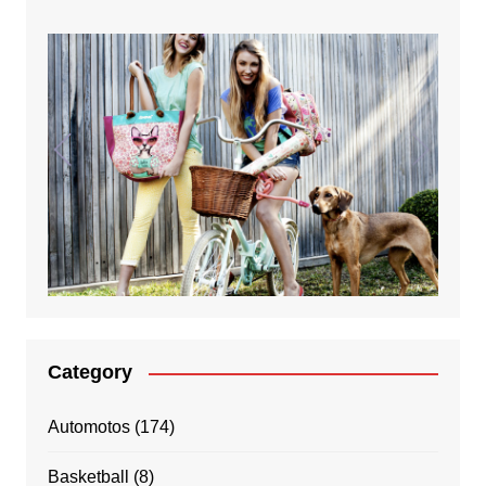
Category
Automotos
(174)
Basketball
(8)