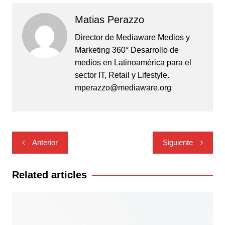
Matias Perazzo
Director de Mediaware Medios y
Marketing 360° Desarrollo de
medios en Latinoamérica para el
sector IT, Retail y Lifestyle.
mperazzo@mediaware.org
Navegación
Anterior
Siguiente
de
entradas
Related articles