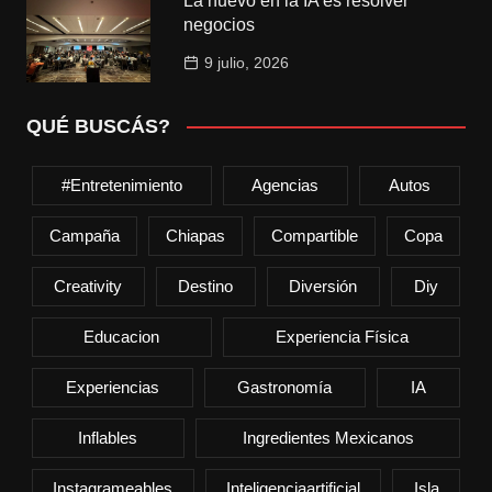
La nuevo en la IA es resolver
negocios
9 julio, 2026
QUÉ BUSCÁS?
#entretenimiento
Agencias
Autos
Campaña
Chiapas
Compartible
Copa
Creativity
Destino
Diversión
Diy
Educacion
Experiencia Física
Experiencias
Gastronomía
IA
Inflables
Ingredientes Mexicanos
Instagrameables
Inteligenciaartificial
Isla