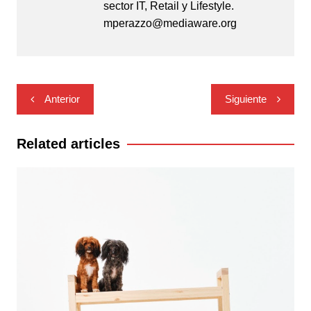
sector IT, Retail y Lifestyle.
mperazzo@mediaware.org
Navegación
Anterior
Siguiente
de
entradas
Related articles