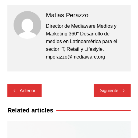
Matias Perazzo
Director de Mediaware Medios y
Marketing 360° Desarrollo de
medios en Latinoamérica para el
sector IT, Retail y Lifestyle.
mperazzo@mediaware.org
Navegación
Anterior
Siguiente
de
entradas
Related articles