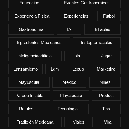
Educacion
Eventos Gastronómicos
Experiencia Física
Experiencias
Fútbol
Gastronomía
IA
Inflables
Ingredientes Mexicanos
Instagrameables
Inteligenciaartificial
Isla
Jugar
Lanzamiento
Ldm
Lepub
Marketing
Mayuscula
México
Niñez
Parque Inflable
Playatecate
Product
Rotulos
Tecnología
Tips
Tradición Mexicana
Viajes
Viral