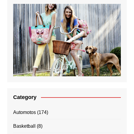
Category
Automotos
(174)
Basketball
(8)