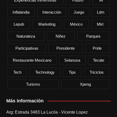
Experiencias Inmersivas
Futuro
IA
Inflalandia
Interacción
Juego
Ldm
Lepub
Marketing
México
Mkt
Naturaleza
Niñez
Parques
Participativas
Presidente
Pride
Restaurante Mexicano
Selanusa
Tecate
Tech
Technology
Tips
Triciclos
Turismo
Xpeng
Más información
Arg: Estrada 3483 La Lucila - Vicente Lopez