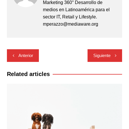
Marketing 360° Desarrollo de
medios en Latinoamérica para el
sector IT, Retail y Lifestyle.
mperazzo@mediaware.org
Navegación
Anterior
Siguiente
de
entradas
Related articles