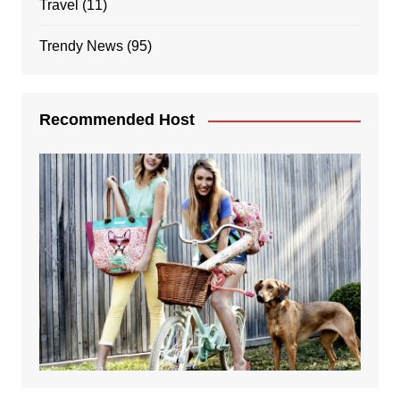
Travel
(11)
Trendy News
(95)
Recommended Host