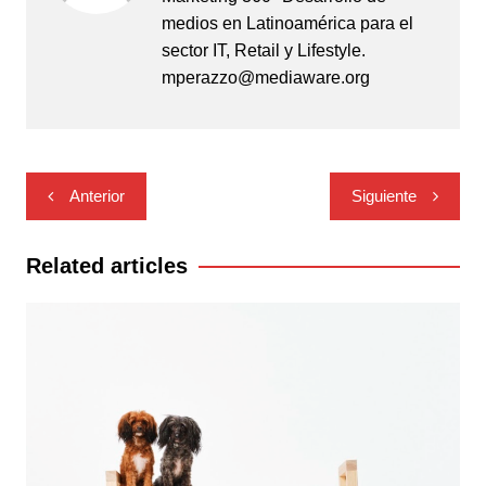
medios en Latinoamérica para el
sector IT, Retail y Lifestyle.
mperazzo@mediaware.org
Navegación
Anterior
Siguiente
de
entradas
Related articles