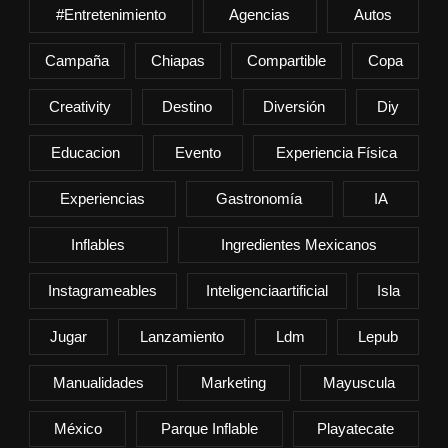
#entretenimiento
Agencias
Autos
Campaña
Chiapas
Compartible
Copa
Creativity
Destino
Diversión
Diy
Educacion
Evento
Experiencia Física
Experiencias
Gastronomía
IA
Inflables
Ingredientes Mexicanos
Instagrameables
Inteligenciaartificial
Isla
Jugar
Lanzamiento
Ldm
Lepub
Manualidades
Marketing
Mayuscula
México
Parque Inflable
Playatecate