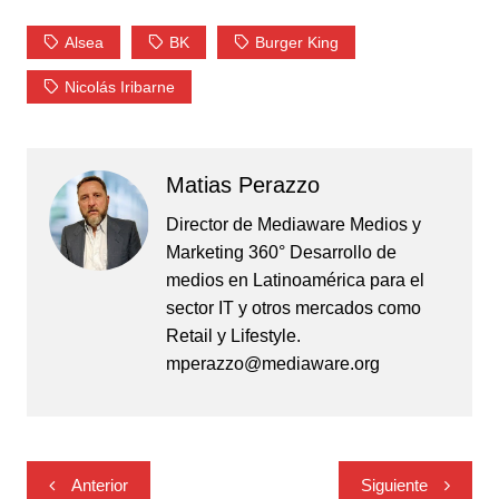
Alsea
BK
Burger King
Nicolás Iribarne
Matias Perazzo
Director de Mediaware Medios y
Marketing 360° Desarrollo de
medios en Latinoamérica para el
sector IT y otros mercados como
Retail y Lifestyle.
mperazzo@mediaware.org
Navegación
Anterior
Siguiente