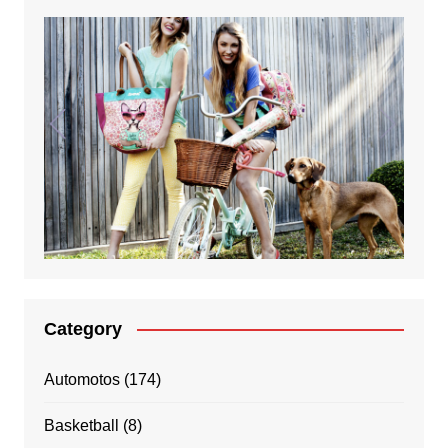
Category
Automotos
(174)
Basketball
(8)