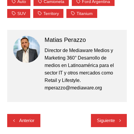
Auto
Camioneta
Ford Argentina
SUV
Territory
Titanium
Matias Perazzo
Director de Mediaware Medios y
Marketing 360° Desarrollo de
medios en Latinoamérica para el
sector IT y otros mercados como
Retail y Lifestyle.
mperazzo@mediaware.org
Navegación
Anterior
Siguiente
de