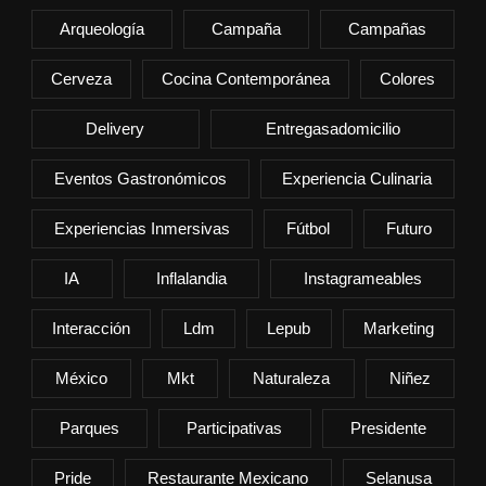
Arqueología
Campaña
Campañas
Cerveza
Cocina Contemporánea
Colores
Delivery
Entregasadomicilio
Eventos Gastronómicos
Experiencia Culinaria
Experiencias Inmersivas
Fútbol
Futuro
IA
Inflalandia
Instagrameables
Interacción
Ldm
Lepub
Marketing
México
Mkt
Naturaleza
Niñez
Parques
Participativas
Presidente
Pride
Restaurante Mexicano
Selanusa