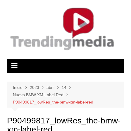
Saltar
al
contenido
Inicio
2023
abril
14
Nuevo BMW XM Label Red
P90499817_lowRes_the-bmw-xm-label-red
P90499817_lowRes_the-bmw-
xm-label-red