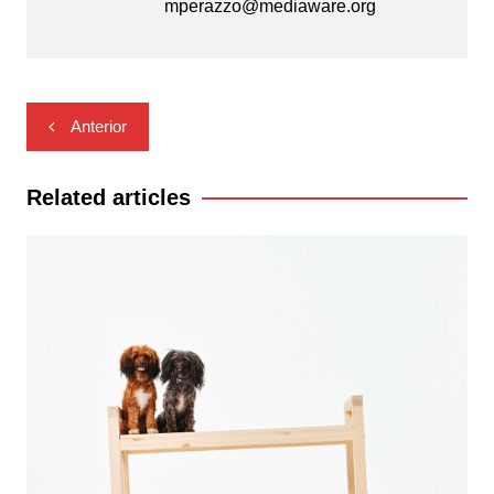
mperazzo@mediaware.org
Navegación
Anterior
de
entradas
Related articles