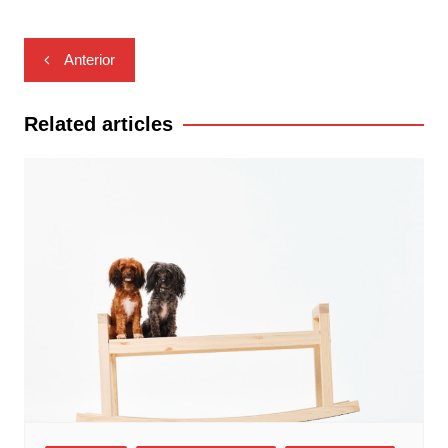
Navegación
Anterior
de
entradas
Related articles