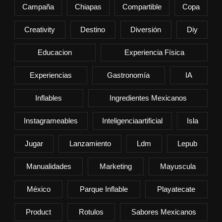
Campaña
Chiapas
Compartible
Copa
Creativity
Destino
Diversión
Diy
Educacion
Experiencia Física
Experiencias
Gastronomía
IA
Inflables
Ingredientes Mexicanos
Instagrameables
Inteligenciaartificial
Isla
Jugar
Lanzamiento
Ldm
Lepub
Manualidades
Marketing
Mayuscula
México
Parque Inflable
Playatecate
Product
Rotulos
Sabores Mexicanos