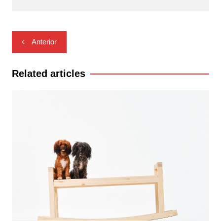
Navegación
Anterior
de
entradas
Related articles