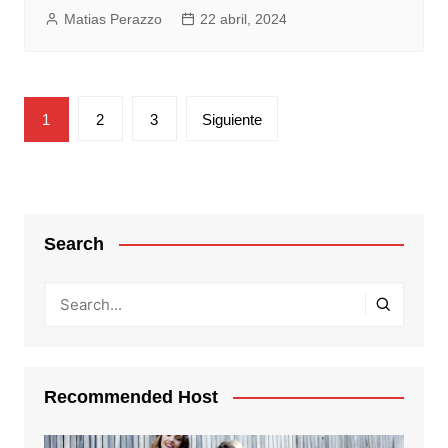
Matias Perazzo
22 abril, 2024
Paginación
1
2
3
Siguiente
de
entradas
Search
Recommended Host