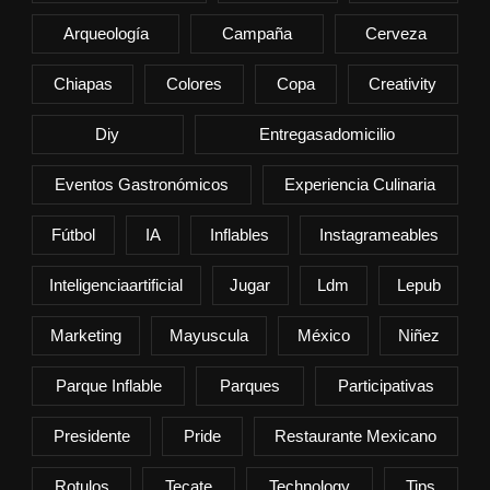
Arqueología
Campaña
Cerveza
Chiapas
Colores
Copa
Creativity
Diy
Entregasadomicilio
Eventos Gastronómicos
Experiencia Culinaria
Fútbol
IA
Inflables
Instagrameables
Inteligenciaartificial
Jugar
Ldm
Lepub
Marketing
Mayuscula
México
Niñez
Parque Inflable
Parques
Participativas
Presidente
Pride
Restaurante Mexicano
Rotulos
Tecate
Technology
Tips