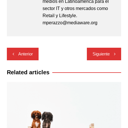
medios en Latinoamérica para el
sector IT y otros mercados como
Retail y Lifestyle.
mperazzo@mediaware.org
Navegación
Anterior
Siguiente
de
entradas
Related articles