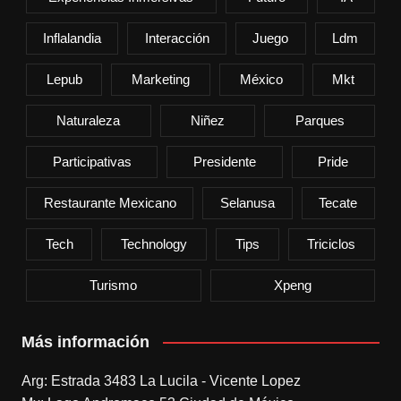
Inflalandia
Interacción
Juego
Ldm
Lepub
Marketing
México
Mkt
Naturaleza
Niñez
Parques
Participativas
Presidente
Pride
Restaurante Mexicano
Selanusa
Tecate
Tech
Technology
Tips
Triciclos
Turismo
Xpeng
Más información
Arg: Estrada 3483 La Lucila - Vicente Lopez