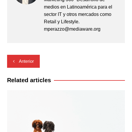
medios en Latinoamérica para el
sector IT y otros mercados como
Retail y Lifestyle.
mperazzo@mediaware.org
Navegación
Anterior
de
entradas
Related articles