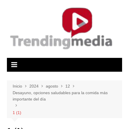
Saltar
al
contenido
Inicio
2024
agosto
12
Desayuno, opciones saludables para la comida más
importante del día
1 (1)