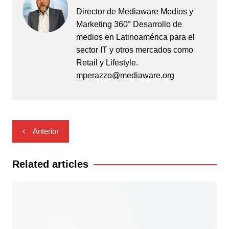
Director de Mediaware Medios y
Marketing 360° Desarrollo de
medios en Latinoamérica para el
sector IT y otros mercados como
Retail y Lifestyle.
mperazzo@mediaware.org
Navegación
Anterior
de
entradas
Related articles