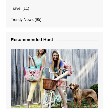
Travel
(11)
Trendy News
(95)
Recommended Host