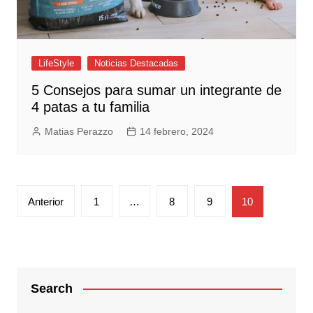
LifeStyle
Noticias Destacadas
5 Consejos para sumar un integrante de
4 patas a tu familia
Matias Perazzo
14 febrero, 2024
Paginación
Anterior
1
…
8
9
10
de
entradas
Search