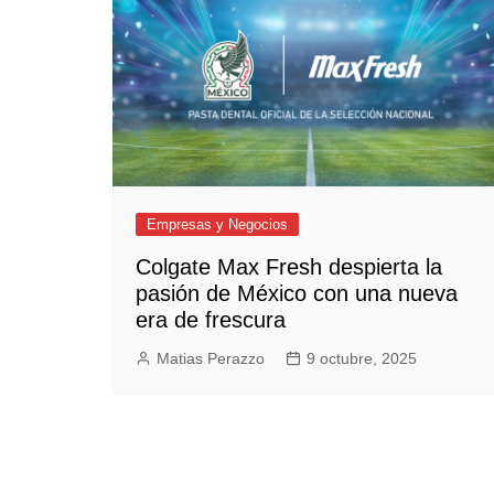
Empresas y Negocios
Automotos
Espectáculos
Trendy News
LifeStyle
Negocios
Empresas y Negocios
Colgate Max Fresh despierta la
pasión de México con una nueva
era de frescura
Matias Perazzo
9 octubre, 2025