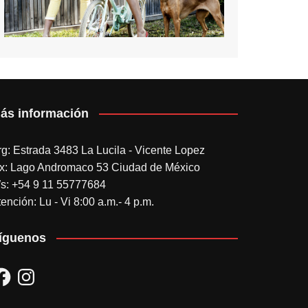
ás información
rg: Estrada 3483 La Lucila - Vicente Lopez
x: Lago Andromaco 53 Ciudad de México
s: +54 9 11 55777684
ención: Lu - Vi 8:00 a.m.- 4 p.m.
íguenos
acebook
Instagram