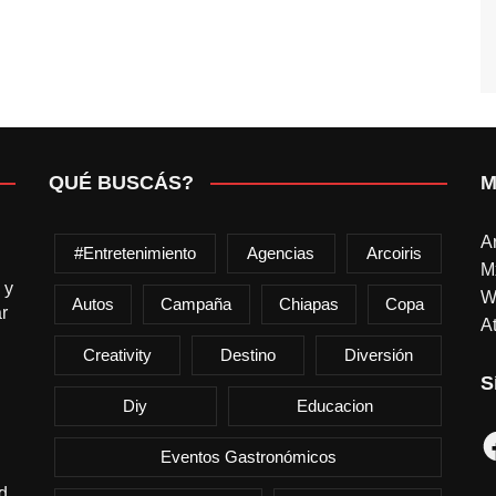
QUÉ BUSCÁS?
M
A
#entretenimiento
Agencias
Arcoiris
M
 y
W
Autos
Campaña
Chiapas
Copa
r
At
Creativity
Destino
Diversión
S
Diy
Educacion
F
Eventos Gastronómicos
d