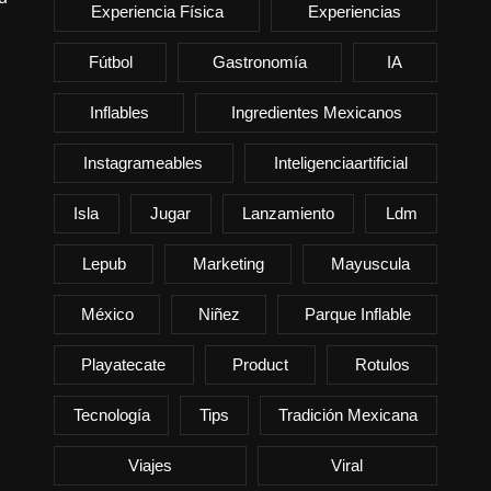
Experiencia Física
Experiencias
Fútbol
Gastronomía
IA
Inflables
Ingredientes Mexicanos
Instagrameables
Inteligenciaartificial
Isla
Jugar
Lanzamiento
Ldm
Lepub
Marketing
Mayuscula
México
Niñez
Parque Inflable
Playatecate
Product
Rotulos
Tecnología
Tips
Tradición Mexicana
Viajes
Viral