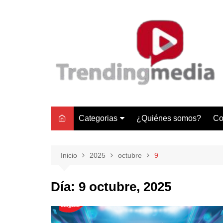
Saltar
al
contenido
Categorias
¿Quiénes somos?
Co
Tecnología
Negocios
Inicio
2025
octubre
9
Gastronomía y Turismo
Día:
9 octubre, 2025
Lifestyle
Motores
Tecnología y Gadgets