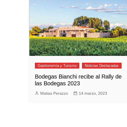
Empresas y Negocios
Automotos
Espectáculos
Trendy News
LifeStyle
Negocios
Gastronomía y Turismo
Noticias Destacadas
Bodegas Bianchi recibe al Rally de
las Bodegas 2023
Matias Perazzo
14 marzo, 2023