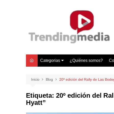
Saltar
al
contenido
Categorias
¿Quiénes somos?
Co
Tecnología
Negocios
Inicio
Blog
20º edición del Rally de Las Bod
Gastronomía y Turismo
Etiqueta:
20º edición del R
Lifestyle
Hyatt”
Motores
Tecnología y Gadgets