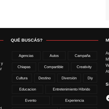
QUÉ BUSCÁS?
M
A
Agencias
Autos
Campaña
M
 y
W
Chiapas
Compartible
Creativity
r
At
Cultura
Destino
Diversión
Diy
S
Educacion
Entretenimiento Híbrido
F
Evento
Experiencia
d