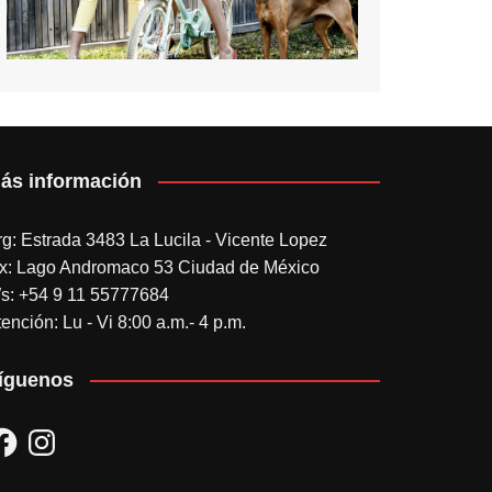
ás información
rg: Estrada 3483 La Lucila - Vicente Lopez
x: Lago Andromaco 53 Ciudad de México
s: +54 9 11 55777684
ención: Lu - Vi 8:00 a.m.- 4 p.m.
íguenos
acebook
Instagram