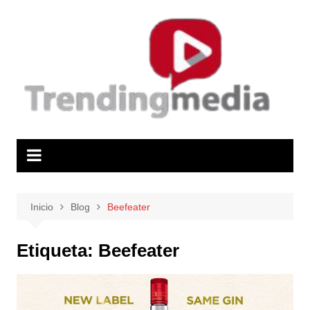
Saltar
al
contenido
Inicio
Blog
Beefeater
Etiqueta:
Beefeater