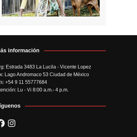
ás información
rg: Estrada 3483 La Lucila - Vicente Lopez
x: Lago Andromaco 53 Ciudad de México
s: +54 9 11 55777684
ención: Lu - Vi 8:00 a.m.- 4 p.m.
íguenos
acebook
Instagram