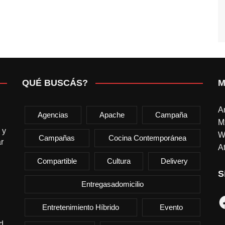
QUÉ BUSCÁS?
M
A
Agencias
Apache
Campaña
M
 y
W
Campañas
Cocina Contemporánea
r
At
Compartible
Cultura
Delivery
S
Entregasadomicilio
F
Entretenimiento Híbrido
Evento
d