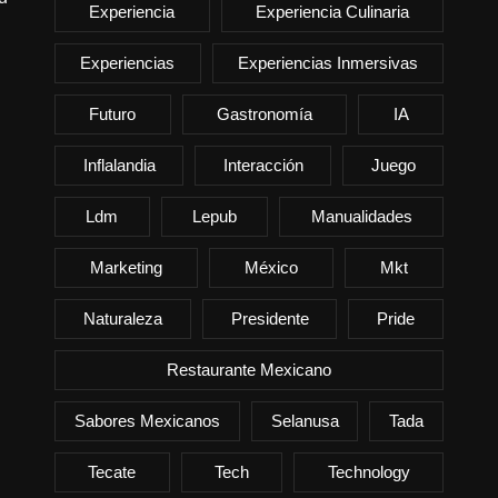
Experiencia
Experiencia Culinaria
Experiencias
Experiencias Inmersivas
Futuro
Gastronomía
IA
Inflalandia
Interacción
Juego
Ldm
Lepub
Manualidades
Marketing
México
Mkt
Naturaleza
Presidente
Pride
Restaurante Mexicano
Sabores Mexicanos
Selanusa
Tada
Tecate
Tech
Technology