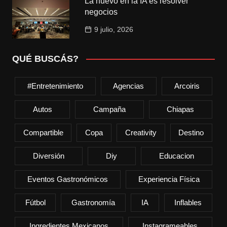
La nuevo en la IA es resolver
negocios
9 julio, 2026
QUÉ BUSCÁS?
#entretenimiento
Agencias
Arcoiris
Autos
Campaña
Chiapas
Compartible
Copa
Creativity
Destino
Diversión
Diy
Educacion
Eventos Gastronómicos
Experiencia Física
Fútbol
Gastronomía
IA
Inflables
Ingredientes Mexicanos
Instagrameables