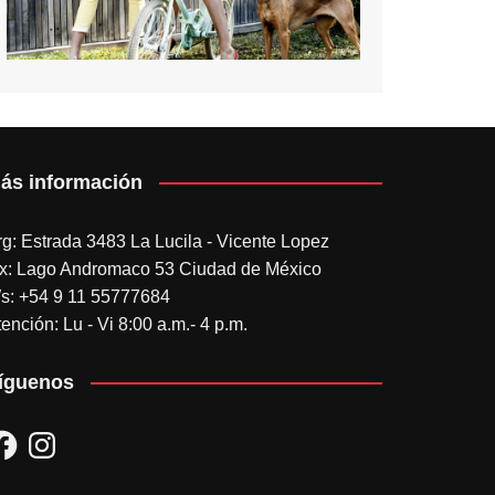
ás información
rg: Estrada 3483 La Lucila - Vicente Lopez
x: Lago Andromaco 53 Ciudad de México
s: +54 9 11 55777684
ención: Lu - Vi 8:00 a.m.- 4 p.m.
íguenos
acebook
Instagram