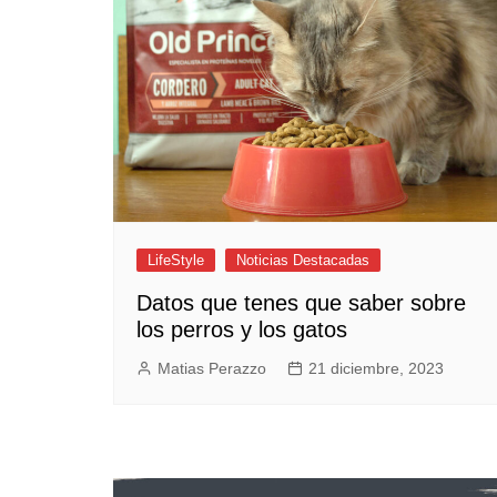
Empresas y Negocios
Automotos
Espectáculos
Trendy News
LifeStyle
Negocios
LifeStyle
Noticias Destacadas
Datos que tenes que saber sobre
los perros y los gatos
Matias Perazzo
21 diciembre, 2023