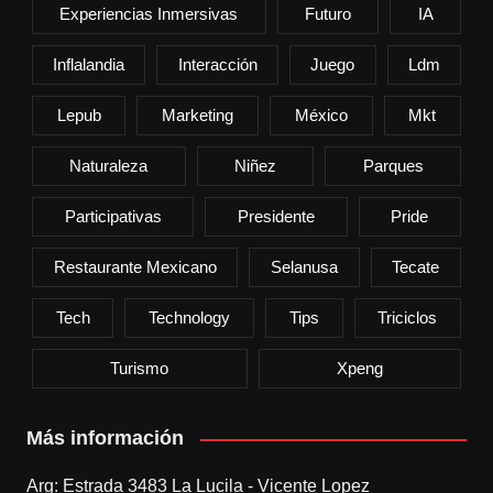
Experiencias Inmersivas
Futuro
IA
Inflalandia
Interacción
Juego
Ldm
Lepub
Marketing
México
Mkt
Naturaleza
Niñez
Parques
Participativas
Presidente
Pride
Restaurante Mexicano
Selanusa
Tecate
Tech
Technology
Tips
Triciclos
Turismo
Xpeng
Más información
Arg: Estrada 3483 La Lucila - Vicente Lopez