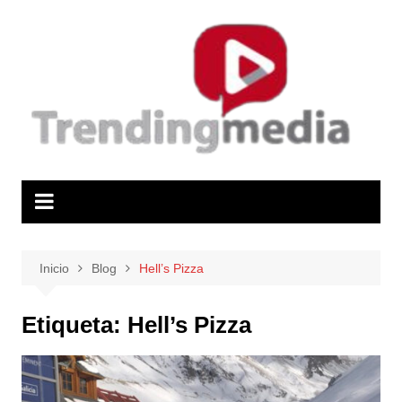
Saltar
al
contenido
Inicio
Blog
Hell’s Pizza
Etiqueta:
Hell’s Pizza