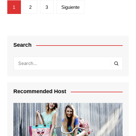
Paginación
1
2
3
Siguiente
de
entradas
Search
Recommended Host