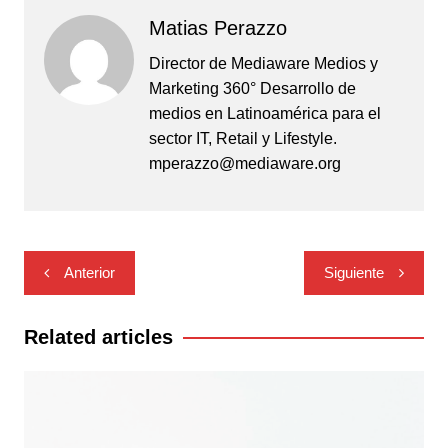
Matias Perazzo
Director de Mediaware Medios y
Marketing 360° Desarrollo de
medios en Latinoamérica para el
sector IT, Retail y Lifestyle.
mperazzo@mediaware.org
Navegación
Anterior
Siguiente
de
entradas
Related articles