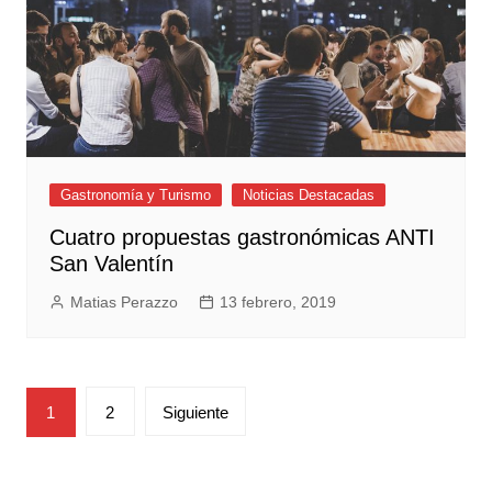
Gastronomía y Turismo
Noticias Destacadas
Cuatro propuestas gastronómicas ANTI
San Valentín
Matias Perazzo
13 febrero, 2019
Paginación
1
2
Siguiente
de
entradas