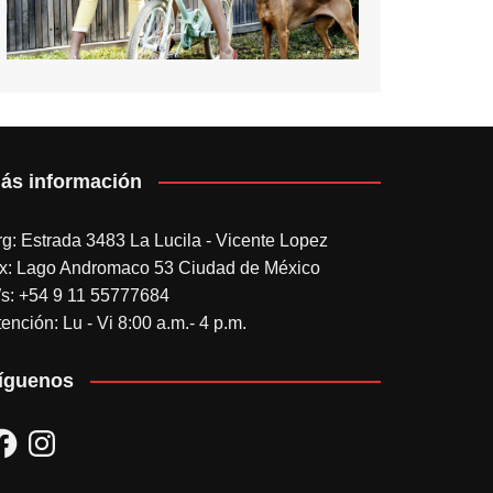
ás información
rg: Estrada 3483 La Lucila - Vicente Lopez
x: Lago Andromaco 53 Ciudad de México
s: +54 9 11 55777684
ención: Lu - Vi 8:00 a.m.- 4 p.m.
íguenos
acebook
Instagram