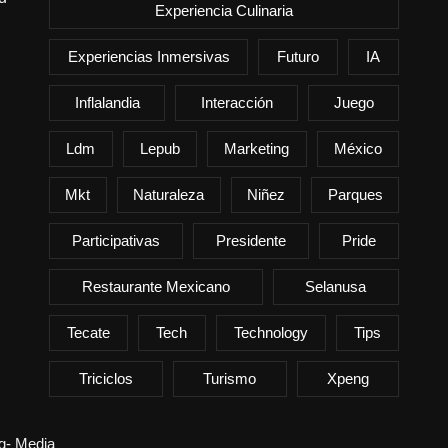
Experiencia Culinaria
Experiencias Inmersivas
Futuro
IA
Inflalandia
Interacción
Juego
Ldm
Lepub
Marketing
México
Mkt
Naturaleza
Niñez
Parques
Participativas
Presidente
Pride
Restaurante Mexicano
Selanusa
Tecate
Tech
Technology
Tips
Triciclos
Turismo
Xpeng
ng- Media