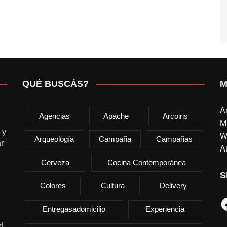
QUÉ BUSCÁS?
M
A
Agencias
Apache
Arcoiris
M
 y
W
Arqueología
Campaña
Campañas
r
At
Cerveza
Cocina Contemporánea
S
Colores
Cultura
Delivery
F
Entregasadomicilio
Experiencia
d