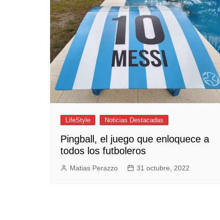
Empresas y Negocios
Automotos
Espectáculos
Trendy News
LifeStyle
Negocios
LifeStyle
Noticias Destacadas
Pingball, el juego que enloquece a
todos los futboleros
Matias Perazzo
31 octubre, 2022