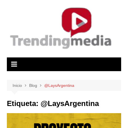
Saltar
al
contenido
Inicio
Blog
@LaysArgentina
Etiqueta:
@LaysArgentina