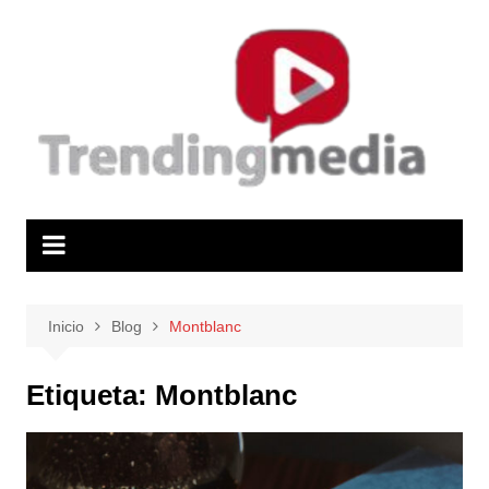
Saltar
al
contenido
Inicio
Blog
Montblanc
Etiqueta:
Montblanc