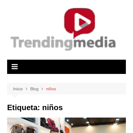
Saltar
al
contenido
Inicio
Blog
niños
Etiqueta:
niños