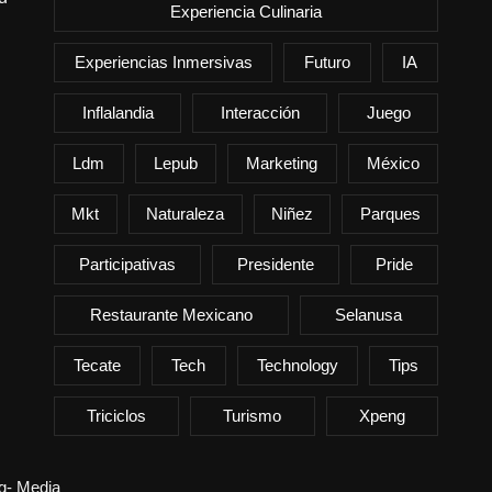
Experiencia Culinaria
Experiencias Inmersivas
Futuro
IA
Inflalandia
Interacción
Juego
Ldm
Lepub
Marketing
México
Mkt
Naturaleza
Niñez
Parques
Participativas
Presidente
Pride
Restaurante Mexicano
Selanusa
Tecate
Tech
Technology
Tips
Triciclos
Turismo
Xpeng
ng- Media