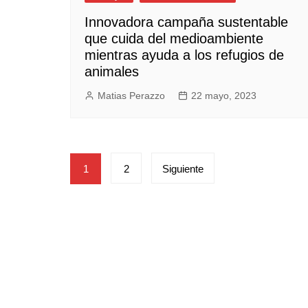
Innovadora campaña sustentable
que cuida del medioambiente
mientras ayuda a los refugios de
animales
Matias Perazzo
22 mayo, 2023
Paginación
1
2
Siguiente
de
entradas