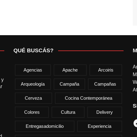
QUÉ BUSCÁS?
M
A
Agencias
Apache
Arcoiris
M
 y
W
Arqueología
Campaña
Campañas
r
At
Cerveza
Cocina Contemporánea
S
Colores
Cultura
Delivery
F
Entregasadomicilio
Experiencia
d