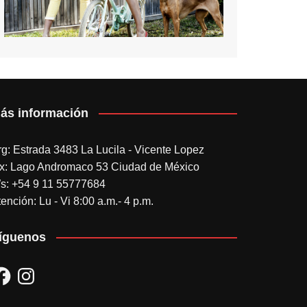
ás información
rg: Estrada 3483 La Lucila - Vicente Lopez
x: Lago Andromaco 53 Ciudad de México
s: +54 9 11 55777684
ención: Lu - Vi 8:00 a.m.- 4 p.m.
íguenos
acebook
Instagram