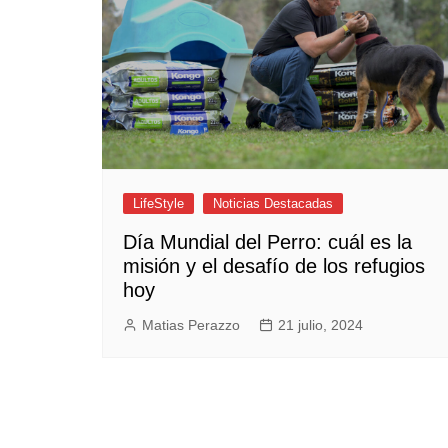
Empresas y Negocios
Automotos
Espectáculos
Trendy News
LifeStyle
Negocios
LifeStyle
Noticias Destacadas
Día Mundial del Perro: cuál es la
misión y el desafío de los refugios
hoy
Matias Perazzo
21 julio, 2024