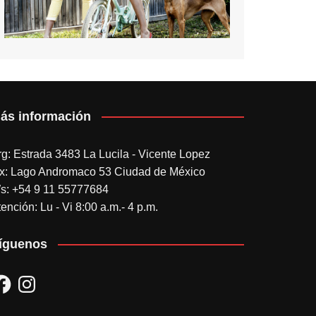
ás información
rg: Estrada 3483 La Lucila - Vicente Lopez
x: Lago Andromaco 53 Ciudad de México
s: +54 9 11 55777684
ención: Lu - Vi 8:00 a.m.- 4 p.m.
íguenos
acebook
Instagram