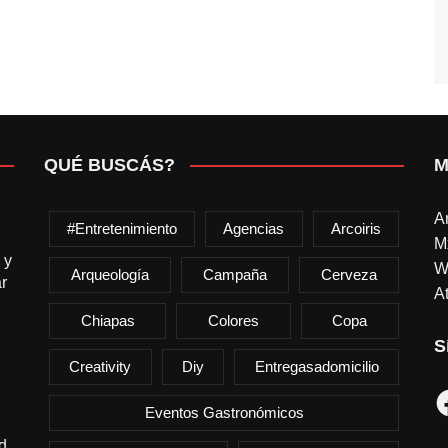
QUÉ BUSCÁS?
M
A
#entretenimiento
Agencias
Arcoiris
M
 y
W
Arqueología
Campaña
Cerveza
r
At
Chiapas
Colores
Copa
S
Creativity
Diy
Entregasadomicilio
F
Eventos Gastronómicos
d