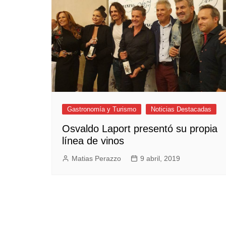
Empresas y Negocios
Automotos
Espectáculos
Trendy News
LifeStyle
Negocios
Gastronomía y Turismo
Noticias Destacadas
Osvaldo Laport presentó su propia
línea de vinos
Matias Perazzo
9 abril, 2019