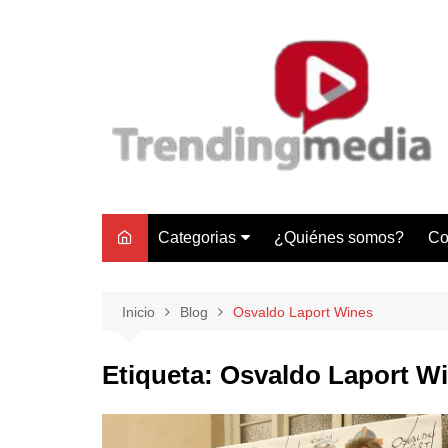
Saltar
al
contenido
Categorias
¿Quiénes somos?
Co
Tecnología
Negocios
Inicio
Blog
Osvaldo Laport Wines
Gastronomía y Turismo
Etiqueta:
Osvaldo Laport W
Lifestyle
Motores
Tecnología y Gadgets