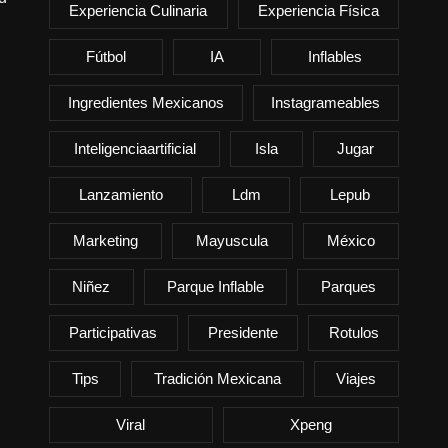
Experiencia Culinaria
Experiencia Física
Fútbol
IA
Inflables
Ingredientes Mexicanos
Instagrameables
Inteligenciaartificial
Isla
Jugar
Lanzamiento
Ldm
Lepub
Marketing
Mayuscula
México
Niñez
Parque Inflable
Parques
Participativas
Presidente
Rotulos
Tips
Tradición Mexicana
Viajes
Viral
Xpeng