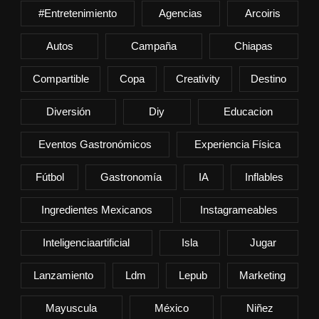
#entretenimiento
Agencias
Arcoiris
Autos
Campaña
Chiapas
Compartible
Copa
Creativity
Destino
Diversión
Diy
Educacion
Eventos Gastronómicos
Experiencia Física
Fútbol
Gastronomía
IA
Inflables
Ingredientes Mexicanos
Instagrameables
Inteligenciaartificial
Isla
Jugar
Lanzamiento
Ldm
Lepub
Marketing
Mayuscula
México
Niñez