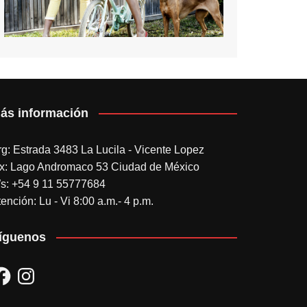
ás información
rg: Estrada 3483 La Lucila - Vicente Lopez
x: Lago Andromaco 53 Ciudad de México
s: +54 9 11 55777684
ención: Lu - Vi 8:00 a.m.- 4 p.m.
íguenos
acebook
Instagram