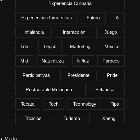
Experiencia Culinaria
Experiencias Inmersivas
Futuro
IA
Inflalandia
Interacción
Juego
Ldm
Lepub
Marketing
México
Mkt
Naturaleza
Niñez
Parques
Participativas
Presidente
Pride
Restaurante Mexicano
Selanusa
Tecate
Tech
Technology
Tips
Triciclos
Turismo
Xpeng
ng- Media