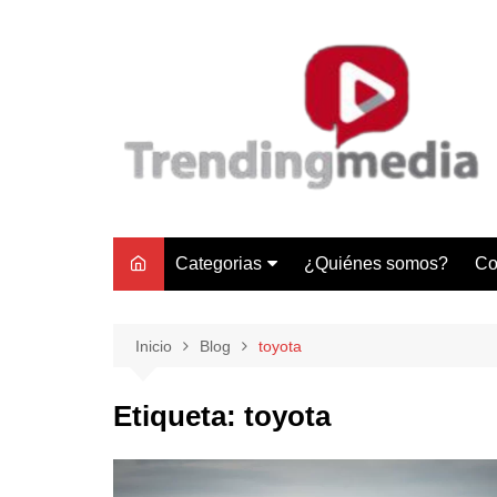
Saltar
al
contenido
Categorias
¿Quiénes somos?
Co
Tecnología
Negocios
Inicio
Blog
toyota
Gastronomía y Turismo
Etiqueta:
toyota
Lifestyle
Motores
Tecnología y Gadgets