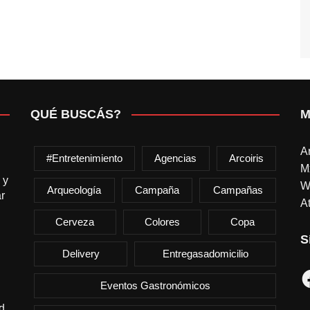
QUÉ BUSCÁS?
M
A
#entretenimiento
Agencias
Arcoiris
M
 y
W
Arqueología
Campaña
Campañas
r
At
Cerveza
Colores
Copa
S
Delivery
Entregasadomicilio
F
Eventos Gastronómicos
d