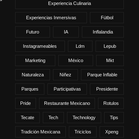
Experiencia Culinaria
Experiencias Inmersivas
Fútbol
Futuro
IA
Inflalandia
Instagrameables
Ldm
Lepub
Marketing
México
Mkt
Naturaleza
Niñez
Parque Inflable
Parques
Participativas
Presidente
Pride
Restaurante Mexicano
Rotulos
Tecate
Tech
Technology
Tips
Tradición Mexicana
Triciclos
Xpeng