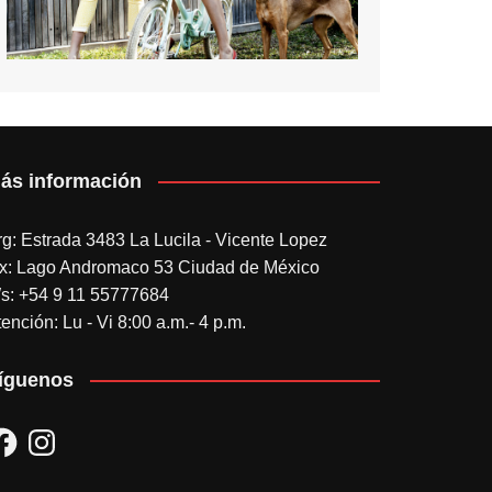
ás información
rg: Estrada 3483 La Lucila - Vicente Lopez
x: Lago Andromaco 53 Ciudad de México
s: +54 9 11 55777684
ención: Lu - Vi 8:00 a.m.- 4 p.m.
íguenos
acebook
Instagram