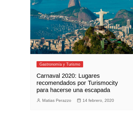
Empresas y Negocios
Automotos
Espectáculos
Trendy News
LifeStyle
Negocios
Gastronomía y Turismo
Carnaval 2020: Lugares
recomendados por Turismocity
para hacerse una escapada
Matias Perazzo
14 febrero, 2020