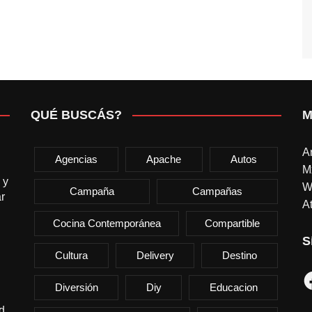
QUÉ BUSCÁS?
M
A
Agencias
Apache
Autos
M
 y
W
Campaña
Campañas
r
At
Cocina Contemporánea
Compartible
S
Cultura
Delivery
Destino
F
Diversión
Diy
Educacion
d