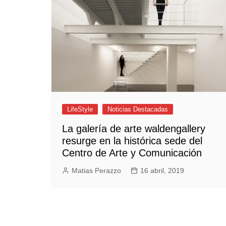
Empresas y Negocios
Automotos
Espectáculos
Trendy News
LifeStyle
Negocios
LifeStyle
Noticias Destacadas
La galería de arte waldengallery
resurge en la histórica sede del
Centro de Arte y Comunicación
Matias Perazzo
16 abril, 2019