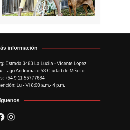
ás información
rg: Estrada 3483 La Lucila - Vicente Lopez
x: Lago Andromaco 53 Ciudad de México
s: +54 9 11 55777684
ención: Lu - Vi 8:00 a.m.- 4 p.m.
íguenos
acebook
Instagram