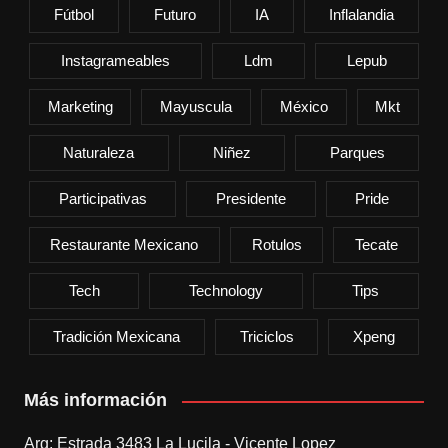
Fútbol
Futuro
IA
Inflalandia
Instagrameables
Ldm
Lepub
Marketing
Mayuscula
México
Mkt
Naturaleza
Niñez
Parques
Participativas
Presidente
Pride
Restaurante Mexicano
Rotulos
Tecate
Tech
Technology
Tips
Tradición Mexicana
Triciclos
Xpeng
Más información
Arg: Estrada 3483 La Lucila - Vicente Lopez