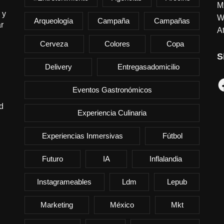
M
 y
W
Arqueología
Campaña
Campañas
r
At
Cerveza
Colores
Copa
S
Delivery
Entregasadomicilio
F
Eventos Gastronómicos
d
Experiencia Culinaria
Experiencias Inmersivas
Fútbol
Futuro
IA
Inflalandia
Instagrameables
Ldm
Lepub
Marketing
México
Mkt