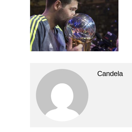
Empresas y Negocios
Automotos
Espectáculos
Trendy News
LifeStyle
Negocios
Candela