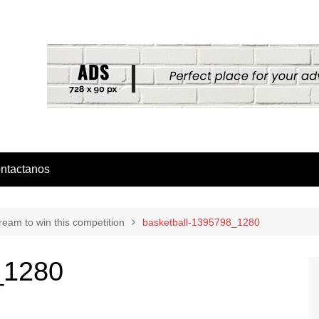
ntactanos
eam to win this competition
basketball-1395798_1280
_1280