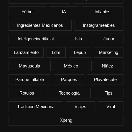
Fútbol
IA
Inflables
Ingredientes Mexicanos
Instagrameables
Inteligenciaartificial
Isla
Jugar
Lanzamiento
Ldm
Lepub
Marketing
Mayuscula
México
Niñez
Parque Inflable
Parques
Playatecate
Rotulos
Tecnología
Tips
Tradición Mexicana
Viajes
Viral
Xpeng